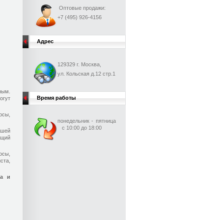
Оптовые продажи:
+7 (495) 926-4156
Адрес
129329 г. Москва,
ул. Кольская д.12 стр.1
ным.
Время работы
огут
осы,
понедельник - пятница
с 10:00 до 18:00
ашей
ющий
осы,
ста,
ра и