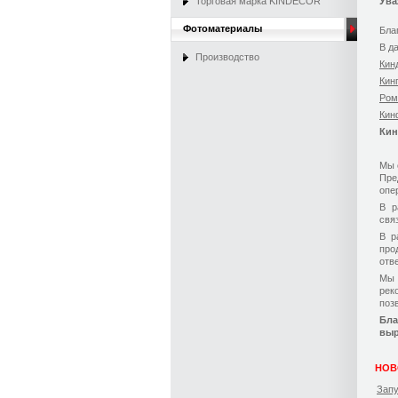
Торговая марка KINDECOR
Ува
Фотоматериалы
Бла
В д
Производство
Кин
Кин
Ром
Кин
Ки
Мы 
Пре
опе
В р
свя
В р
про
отве
Мы 
рек
поз
Бла
выр
НОВ
Запу