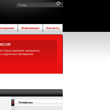
 продукции
Информация
Контакты
DECOR
те! Наша компания занимается
ых отделочных материалов
Телефоны