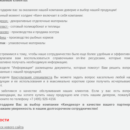
жаемые клиенты!
годарим вас за оказанное нашей компании доверие и выбор нашей продукции!
анный момент холдинг «Кин» включает в себя компании:
декор
- декоративные отделочные материалы
пласт
- сотовый поликарбонат и теплицы
аново
- производства и продажа осетра
фиш
- производство рыбных кормов
нпак
- упаковочные материалы
стремимся к тому, чтобы наше сотрудничество было еще более удобным и эффектив
длагаем вам воспользоваться справочными on-line ресурсами, которые пом
ративно получать необходимую информацию.
азделе "Информация" размещены документы, которые помогут Вам решить вопр
занные с нашей продукцией.
азделе
Консультация специалиста
Вы можете задать вопрос касательно любой н
дукции и ее использования и в максимально короткие сроки получить исчерпыва
т.
заботимся о качестве обслуживания наших клиентов. Если у вас есть вопр
омендации, вы хотите купить нашу продукцию или стать нашим дилером, пожалуй
воните по телефону
+7 (495) 926-4156
годарим Вас за выбор компании «Киндекор» в качестве вашего партне
ажаем уверенность в нашем долгосрочном сотрудничестве!
ОСТИ
ск нового сайта